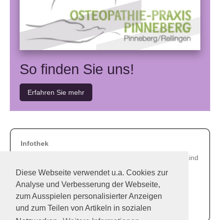
So finden Sie uns!
Erfahren Sie mehr
Infothek
Mit umfassendem Wissen und fachlicher Kompetenz sind
wir die richtigen Ansprechpartner, wenn es um Ihre
Diese Webseite verwendet u.a. Cookies zur
Gesundheit geht. Antworten auf einige häufig gestellte
Analyse und Verbesserung der Webseite,
Fragen finden Sie in der Infothek.
zum Ausspielen personalisierter Anzeigen
Erfahren Sie mehr
und zum Teilen von Artikeln in sozialen