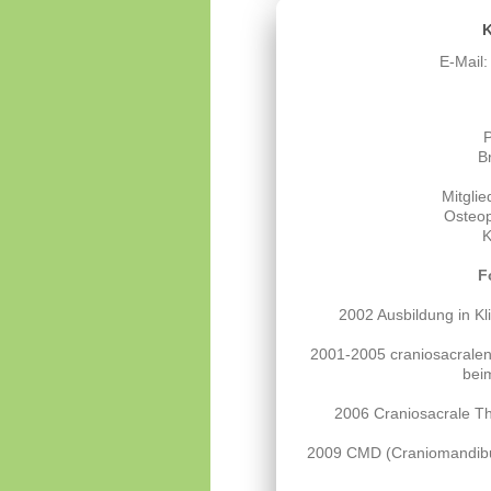
K
E-Mail
P
B
Mitgli
Osteop
K
F
2002 Ausbildung in K
2001-2005 craniosacrale
beim
2006 Craniosacrale Th
2009 CMD (Craniomandibul