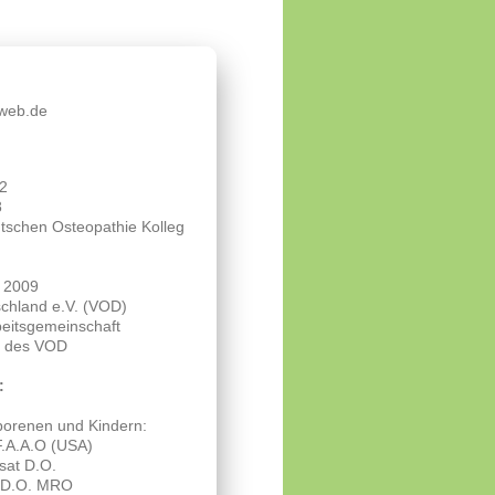
@web.de
92
8
tschen Osteopathie Kolleg
t 2009
schland e.V. (VOD)
beitsgemeinschaft
ndern“ des VOD
:
borenen und Kindern:
F.A.A.O (USA)
sat D.O.
e D.O. MRO