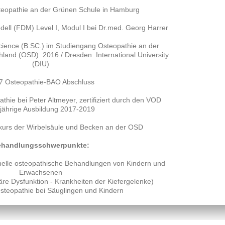
teopathie an der Grünen Schule in Hamburg
ell (FDM) Level I, Modul I bei Dr.med. Georg Harrer
cience (B.SC.) im Studiengang Osteopathie an der
hland (OSD) 2016 / Dresden International University
(DIU)
7 Osteopathie-BAO Abschluss
athie bei Peter Altmeyer, zertifiziert durch den VOD
jährige Ausbildung 2017-2019
kurs der Wirbelsäule und Becken an der OSD
handlungsschwerpunkte:
onelle osteopathische Behandlungen von Kindern und
Erwachsenen
e Dysfunktion - Krankheiten der Kiefergelenke)
Osteopathie bei Säuglingen und Kindern