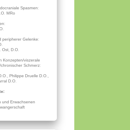
ndocraniale Spasmen:
D.O. MRo
en:
O.
d peripherer Gelenke:
O.
 Ost, D.O.
en Konzepten/viszerale
/chronischer Schmerz:
O., Philippe Druelle D.O.,
rral D.O.
te:
ern und Erwachsenen
hwangerschaft